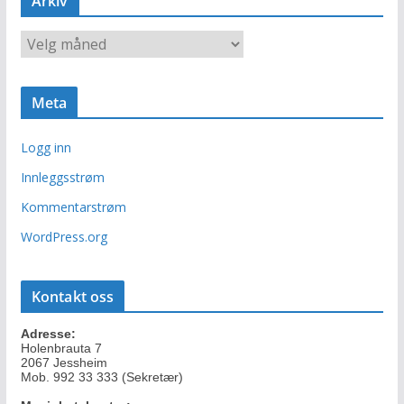
Arkiv
g
o
A
r
r
i
k
e
i
r
Meta
v
Logg inn
Innleggsstrøm
Kommentarstrøm
WordPress.org
Kontakt oss
Adresse:
Holenbrauta 7
2067 Jessheim
Mob. 992 33 333 (Sekretær)