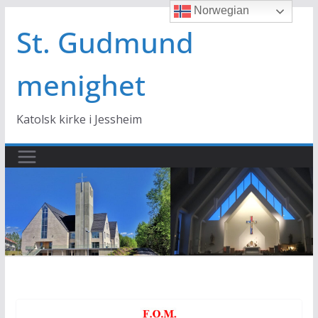
Norwegian
Hopp
til
St. Gudmund
innholdet
menighet
Katolsk kirke i Jessheim