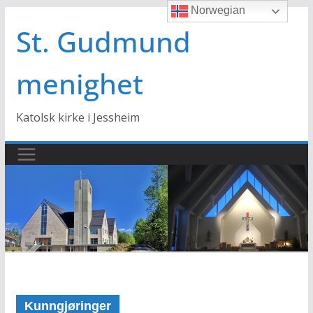
Norwegian
Hopp
til
St. Gudmund
innholdet
menighet
Katolsk kirke i Jessheim
Kunngjøringer