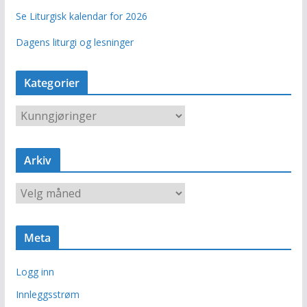
Se Liturgisk kalendar for 2026
Dagens liturgi og lesninger
Kategorier
K
a
t
e
Arkiv
g
o
A
r
r
i
k
e
i
r
Meta
v
Logg inn
Innleggsstrøm