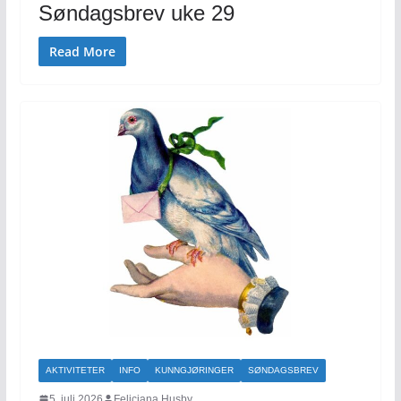
Søndagsbrev uke 29
Read More
AKTIVITETER
INFO
KUNNGJØRINGER
SØNDAGSBREV
5. juli 2026
Feliciana Husby