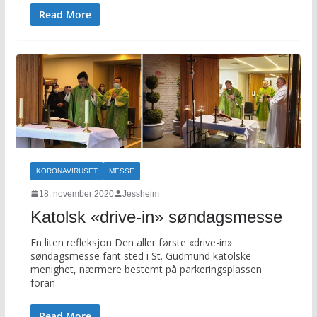
Read More
KORONAVIRUSET
MESSE
18. november 2020
Jessheim
Katolsk «drive-in» søndagsmesse
En liten refleksjon Den aller første «drive-in»
søndagsmesse fant sted i St. Gudmund katolske
menighet, nærmere bestemt på parkeringsplassen
foran
Read More