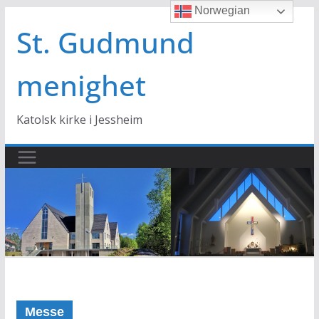
Norwegian
Hopp
til
St. Gudmund
innholdet
menighet
Katolsk kirke i Jessheim
Messe