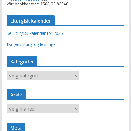
vårt bankkontonr: 1503.02.82946
Liturgisk kalender
Se Liturgisk kalendar for 2026
Dagens liturgi og lesninger
Kategorier
K
a
t
e
Arkiv
g
o
A
r
r
i
k
e
i
r
Meta
v