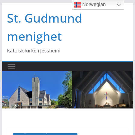
Norwegian
Hopp
til
St. Gudmund
innholdet
menighet
Katolsk kirke i Jessheim