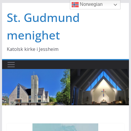
Norwegian
Hopp
til
St. Gudmund
innholdet
menighet
Katolsk kirke i Jessheim