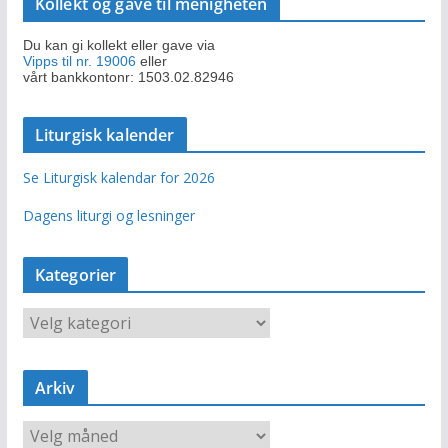
Kollekt og gave til menigheten
Du kan gi kollekt eller gave via
Vipps til nr. 19006
eller
vårt bankkontonr: 1503.02.82946
Liturgisk kalender
Se Liturgisk kalendar for 2026
Dagens liturgi og lesninger
Kategorier
K
a
t
e
Arkiv
g
o
A
r