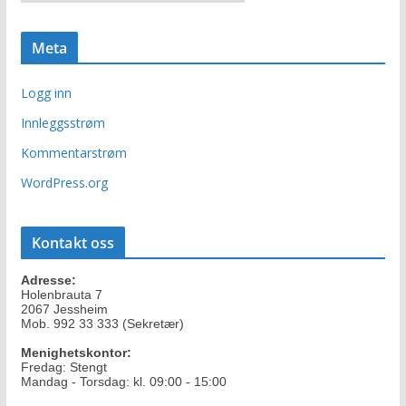
r
i
k
e
i
r
Meta
v
Logg inn
Innleggsstrøm
Kommentarstrøm
WordPress.org
Kontakt oss
Adresse:
Holenbrauta 7
2067 Jessheim
Mob. 992 33 333 (Sekretær)
Menighetskontor:
Fredag: Stengt
Mandag - Torsdag: kl. 09:00 - 15:00