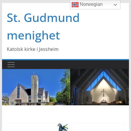
Norwegian
Hopp
til
St. Gudmund
innholdet
menighet
Katolsk kirke i Jessheim