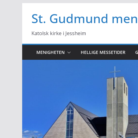
Hopp
til
St. Gudmund men
innholdet
Katolsk kirke i Jessheim
MENIGHETEN
HELLIGE MESSETIDER
G