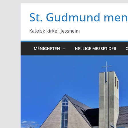
Hopp
til
St. Gudmund men
innholdet
Katolsk kirke i Jessheim
MENIGHETEN
HELLIGE MESSETIDER
G