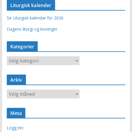
Liturgisk kalender
Se Liturgisk kalendar for 2026
Dagens liturgi og lesninger
Kategorier
K
a
t
e
Arkiv
g
o
A
r
r
i
k
e
i
r
Meta
v
Logg inn