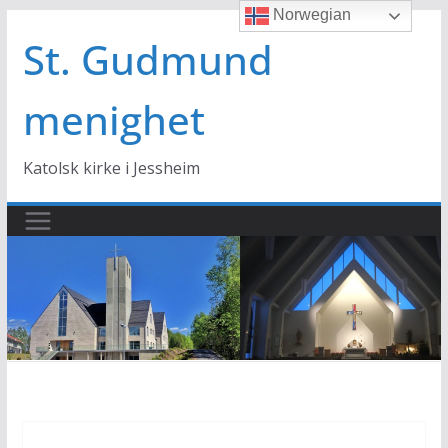
Norwegian
Hopp
til
St. Gudmund
innholdet
menighet
Katolsk kirke i Jessheim