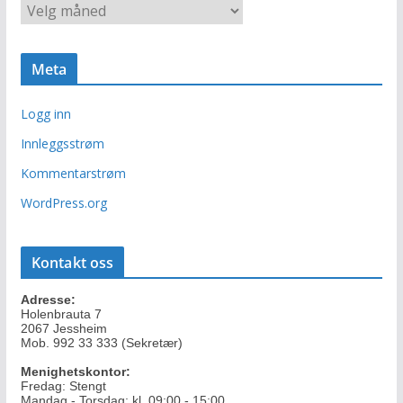
A
r
r
i
k
e
i
r
Meta
v
Logg inn
Innleggsstrøm
Kommentarstrøm
WordPress.org
Kontakt oss
Adresse:
Holenbrauta 7
2067 Jessheim
Mob. 992 33 333 (Sekretær)
Menighetskontor:
Fredag: Stengt
Mandag - Torsdag: kl. 09:00 - 15:00