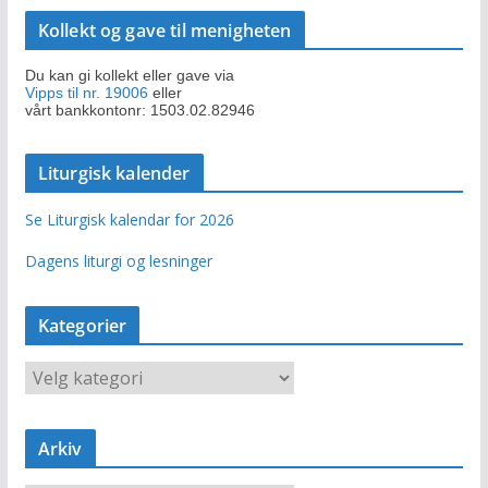
Kollekt og gave til menigheten
Du kan gi kollekt eller gave via
Vipps til nr. 19006
eller
vårt bankkontonr: 1503.02.82946
Liturgisk kalender
Se Liturgisk kalendar for 2026
Dagens liturgi og lesninger
Kategorier
K
a
t
e
Arkiv
g
o