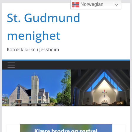
Norwegian
Hopp
til
St. Gudmund
innholdet
menighet
Katolsk kirke i Jessheim