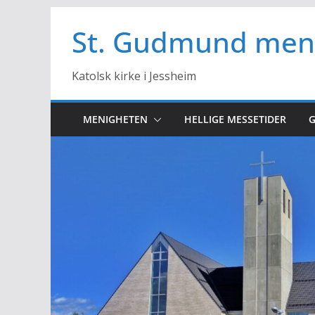
Hopp
til
St. Gudmund men
innholdet
Katolsk kirke i Jessheim
MENIGHETEN
HELLIGE MESSETIDER
G