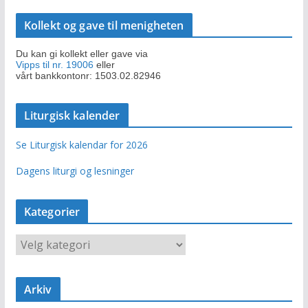
Kollekt og gave til menigheten
Du kan gi kollekt eller gave via
Vipps til nr. 19006
eller
vårt bankkontonr: 1503.02.82946
Liturgisk kalender
Se Liturgisk kalendar for 2026
Dagens liturgi og lesninger
Kategorier
K
a
t
e
Arkiv
g
o