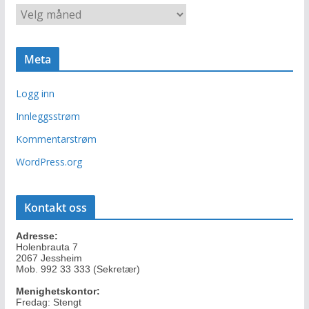
A
r
r
i
k
e
i
r
Meta
v
Logg inn
Innleggsstrøm
Kommentarstrøm
WordPress.org
Kontakt oss
Adresse:
Holenbrauta 7
2067 Jessheim
Mob. 992 33 333 (Sekretær)
Menighetskontor:
Fredag: Stengt