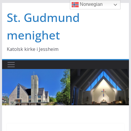
Norwegian
Hopp
til
St. Gudmund
innholdet
menighet
Katolsk kirke i Jessheim