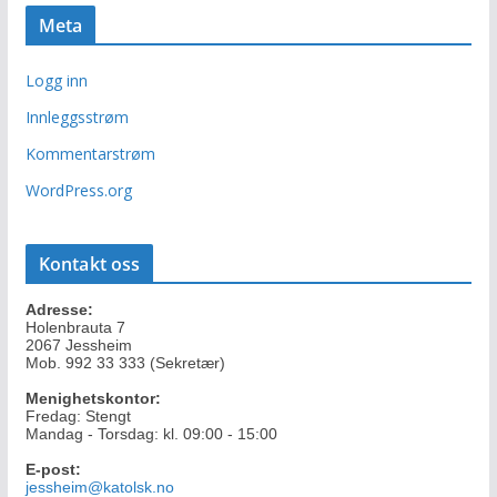
i
r
Meta
v
Logg inn
Innleggsstrøm
Kommentarstrøm
WordPress.org
Kontakt oss
Adresse:
Holenbrauta 7
2067 Jessheim
Mob. 992 33 333 (Sekretær)
Menighetskontor:
Fredag: Stengt
Mandag - Torsdag: kl. 09:00 - 15:00
E-post:
jessheim@katolsk.no