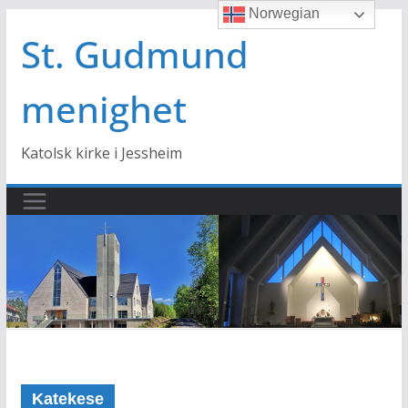
Norwegian
Hopp
til
St. Gudmund
innholdet
menighet
Katolsk kirke i Jessheim
Katekese