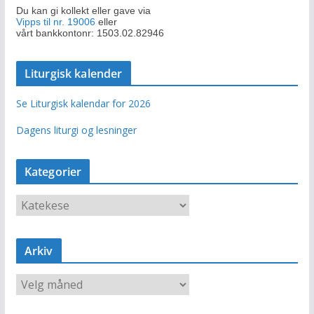
Du kan gi kollekt eller gave via
Vipps til nr. 19006
eller
vårt bankkontonr: 1503.02.82946
Liturgisk kalender
Se Liturgisk kalendar for 2026
Dagens liturgi og lesninger
Kategorier
K
a
t
e
Arkiv
g
o
A
r
r
i
k
e